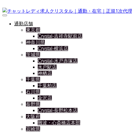
通勤店舗
東京都
Crystal-吉祥寺駅前店
神奈川県
Crystal-横浜店
茨城県
Crystal-水戸赤塚店
水戸駅店
神栖店
千葉県
千葉柏店
石川県
金沢店
長野県
Crystal-長野松本店
大阪府
難波・心斎橋店本部
宮崎県