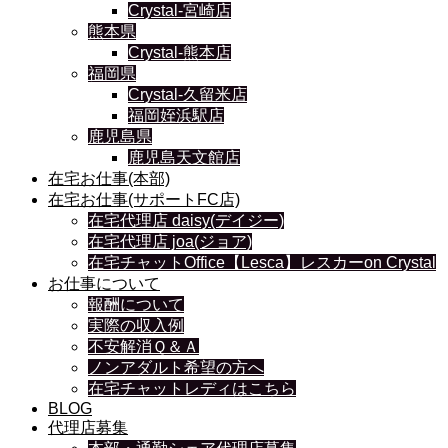
Crystal-宮崎店
熊本県
Crystal-熊本店
福岡県
Crystal-久留米店
福岡姪浜駅店
鹿児島県
鹿児島天文館店
在宅お仕事(本部)
在宅お仕事(サポートFC店)
在宅代理店 daisy(デイジー)
在宅代理店 joa(ジョア)
在宅チャットOffice【Lesca】レスカーon Crystal
お仕事について
報酬について
実際の収入例
不安解消Ｑ＆Ａ
ノンアダルト希望の方へ
在宅チャットレディはこちら
BLOG
代理店募集