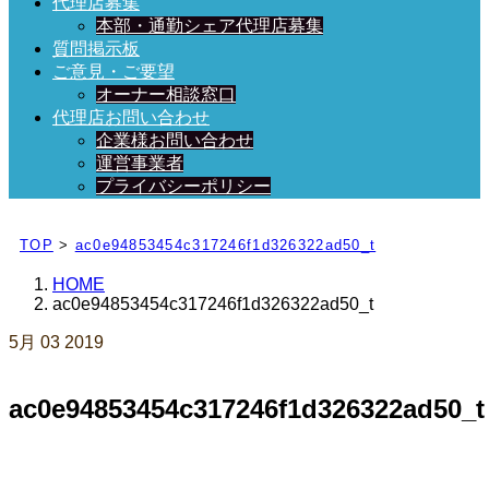
代理店募集
本部・通勤シェア代理店募集
質問掲示板
ご意見・ご要望
オーナー相談窓口
代理店お問い合わせ
企業様お問い合わせ
運営事業者
プライバシーポリシー
日々、ブログを更新中！
TOP
>
ac0e94853454c317246f1d326322ad50_t
HOME
ac0e94853454c317246f1d326322ad50_t
5月
03
2019
ac0e94853454c317246f1d326322ad50_t