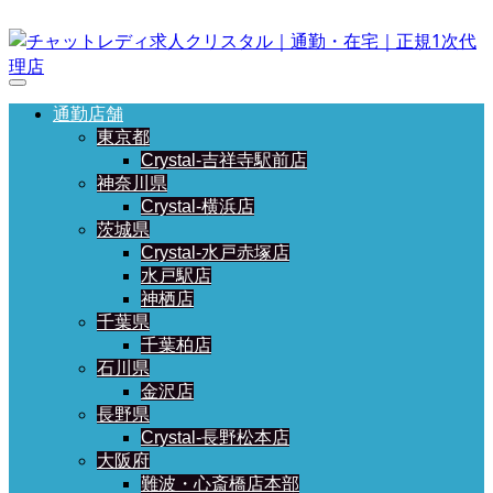
通勤店舗
東京都
Crystal-吉祥寺駅前店
神奈川県
Crystal-横浜店
茨城県
Crystal-水戸赤塚店
水戸駅店
神栖店
千葉県
千葉柏店
石川県
金沢店
長野県
Crystal-長野松本店
大阪府
難波・心斎橋店本部