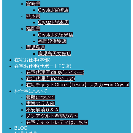
宮崎県
Crystal-宮崎店
熊本県
Crystal-熊本店
福岡県
Crystal-久留米店
福岡姪浜駅店
鹿児島県
鹿児島天文館店
在宅お仕事(本部)
在宅お仕事(サポートFC店)
在宅代理店 daisy(デイジー)
在宅代理店 joa(ジョア)
在宅チャットOffice【Lesca】レスカーon Crystal
お仕事について
報酬について
実際の収入例
不安解消Ｑ＆Ａ
ノンアダルト希望の方へ
在宅チャットレディはこちら
BLOG