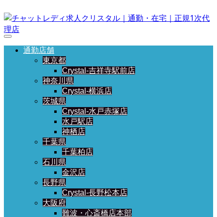
通勤店舗
東京都
Crystal-吉祥寺駅前店
神奈川県
Crystal-横浜店
茨城県
Crystal-水戸赤塚店
水戸駅店
神栖店
千葉県
千葉柏店
石川県
金沢店
長野県
Crystal-長野松本店
大阪府
難波・心斎橋店本部