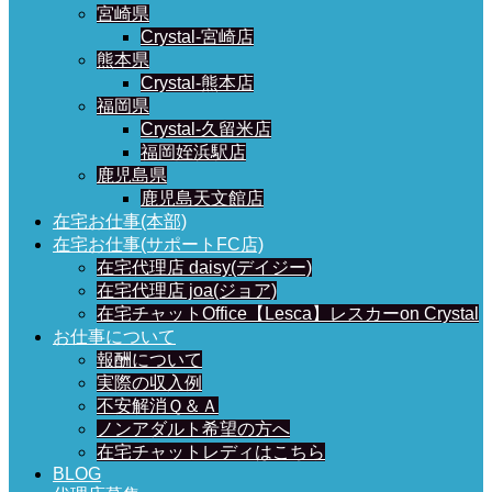
宮崎県
Crystal-宮崎店
熊本県
Crystal-熊本店
福岡県
Crystal-久留米店
福岡姪浜駅店
鹿児島県
鹿児島天文館店
在宅お仕事(本部)
在宅お仕事(サポートFC店)
在宅代理店 daisy(デイジー)
在宅代理店 joa(ジョア)
在宅チャットOffice【Lesca】レスカーon Crystal
お仕事について
報酬について
実際の収入例
不安解消Ｑ＆Ａ
ノンアダルト希望の方へ
在宅チャットレディはこちら
BLOG