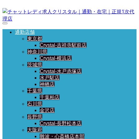
通勤店舗
東京都
Crystal-吉祥寺駅前店
神奈川県
Crystal-横浜店
茨城県
Crystal-水戸赤塚店
水戸駅店
神栖店
千葉県
千葉柏店
石川県
金沢店
長野県
Crystal-長野松本店
大阪府
難波・心斎橋店本部