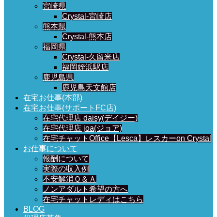
宮崎県
Crystal-宮崎店
熊本県
Crystal-熊本店
福岡県
Crystal-久留米店
福岡姪浜駅店
鹿児島県
鹿児島天文館店
在宅お仕事(本部)
在宅お仕事(サポートFC店)
在宅代理店 daisy(デイジー)
在宅代理店 joa(ジョア)
在宅チャットOffice【Lesca】レスカーon Crystal
お仕事について
報酬について
実際の収入例
不安解消Ｑ＆Ａ
ノンアダルト希望の方へ
在宅チャットレディはこちら
BLOG