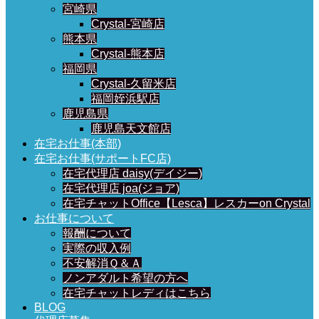
宮崎県
Crystal-宮崎店
熊本県
Crystal-熊本店
福岡県
Crystal-久留米店
福岡姪浜駅店
鹿児島県
鹿児島天文館店
在宅お仕事(本部)
在宅お仕事(サポートFC店)
在宅代理店 daisy(デイジー)
在宅代理店 joa(ジョア)
在宅チャットOffice【Lesca】レスカーon Crystal
お仕事について
報酬について
実際の収入例
不安解消Ｑ＆Ａ
ノンアダルト希望の方へ
在宅チャットレディはこちら
BLOG