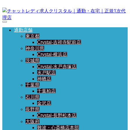
通勤店舗
東京都
Crystal-吉祥寺駅前店
神奈川県
Crystal-横浜店
茨城県
Crystal-水戸赤塚店
水戸駅店
神栖店
千葉県
千葉柏店
石川県
金沢店
長野県
Crystal-長野松本店
大阪府
難波・心斎橋店本部