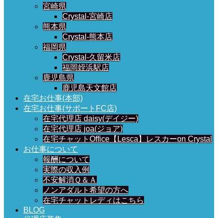
宮崎県
Crystal-宮崎店
熊本県
Crystal-熊本店
福岡県
Crystal-久留米店
福岡姪浜駅店
鹿児島県
鹿児島天文館店
在宅お仕事(本部)
在宅お仕事(サポートFC店)
在宅代理店 daisy(デイジー)
在宅代理店 joa(ジョア)
在宅チャットOffice【Lesca】レスカーon Crystal
お仕事について
報酬について
実際の収入例
不安解消Ｑ＆Ａ
ノンアダルト希望の方へ
在宅チャットレディはこちら
BLOG