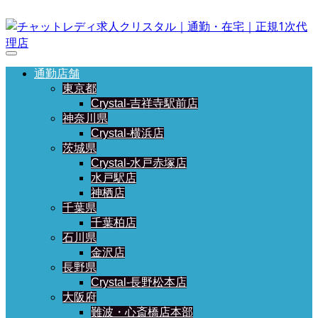
通勤店舗
東京都
Crystal-吉祥寺駅前店
神奈川県
Crystal-横浜店
茨城県
Crystal-水戸赤塚店
水戸駅店
神栖店
千葉県
千葉柏店
石川県
金沢店
長野県
Crystal-長野松本店
大阪府
難波・心斎橋店本部