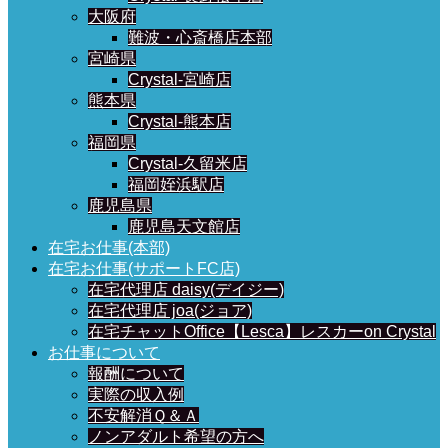
大阪府
難波・心斎橋店本部
宮崎県
Crystal-宮崎店
熊本県
Crystal-熊本店
福岡県
Crystal-久留米店
福岡姪浜駅店
鹿児島県
鹿児島天文館店
在宅お仕事(本部)
在宅お仕事(サポートFC店)
在宅代理店 daisy(デイジー)
在宅代理店 joa(ジョア)
在宅チャットOffice【Lesca】レスカーon Crystal
お仕事について
報酬について
実際の収入例
不安解消Ｑ＆Ａ
ノンアダルト希望の方へ