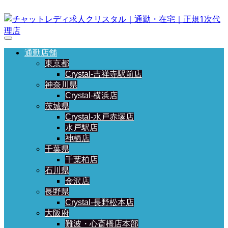
通勤店舗
東京都
Crystal-吉祥寺駅前店
神奈川県
Crystal-横浜店
茨城県
Crystal-水戸赤塚店
水戸駅店
神栖店
千葉県
千葉柏店
石川県
金沢店
長野県
Crystal-長野松本店
大阪府
難波・心斎橋店本部