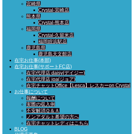
宮崎県
Crystal-宮崎店
熊本県
Crystal-熊本店
福岡県
Crystal-久留米店
福岡姪浜駅店
鹿児島県
鹿児島天文館店
在宅お仕事(本部)
在宅お仕事(サポートFC店)
在宅代理店 daisy(デイジー)
在宅代理店 joa(ジョア)
在宅チャットOffice【Lesca】レスカーon Crystal
お仕事について
報酬について
実際の収入例
不安解消Ｑ＆Ａ
ノンアダルト希望の方へ
在宅チャットレディはこちら
BLOG