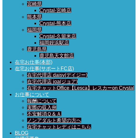
宮崎県
Crystal-宮崎店
熊本県
Crystal-熊本店
福岡県
Crystal-久留米店
福岡姪浜駅店
鹿児島県
鹿児島天文館店
在宅お仕事(本部)
在宅お仕事(サポートFC店)
在宅代理店 daisy(デイジー)
在宅代理店 joa(ジョア)
在宅チャットOffice【Lesca】レスカーon Crystal
お仕事について
報酬について
実際の収入例
不安解消Ｑ＆Ａ
ノンアダルト希望の方へ
在宅チャットレディはこちら
BLOG