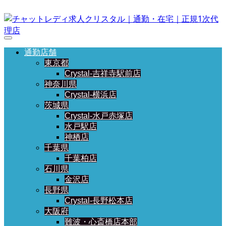
通勤店舗
東京都
Crystal-吉祥寺駅前店
神奈川県
Crystal-横浜店
茨城県
Crystal-水戸赤塚店
水戸駅店
神栖店
千葉県
千葉柏店
石川県
金沢店
長野県
Crystal-長野松本店
大阪府
難波・心斎橋店本部