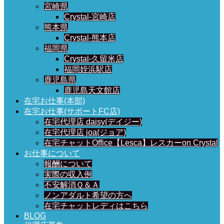
宮崎県
Crystal-宮崎店
熊本県
Crystal-熊本店
福岡県
Crystal-久留米店
福岡姪浜駅店
鹿児島県
鹿児島天文館店
在宅お仕事(本部)
在宅お仕事(サポートFC店)
在宅代理店 daisy(デイジー)
在宅代理店 joa(ジョア)
在宅チャットOffice【Lesca】レスカーon Crystal
お仕事について
報酬について
実際の収入例
不安解消Ｑ＆Ａ
ノンアダルト希望の方へ
在宅チャットレディはこちら
BLOG