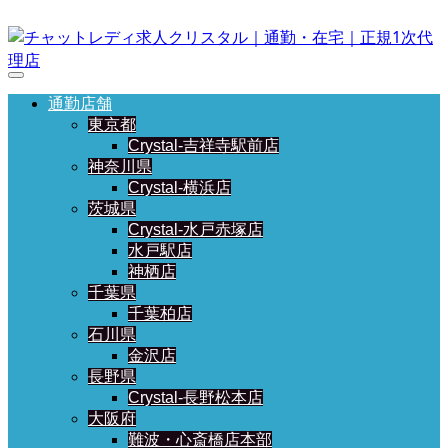
通勤店舗
東京都
Crystal-吉祥寺駅前店
神奈川県
Crystal-横浜店
茨城県
Crystal-水戸赤塚店
水戸駅店
神栖店
千葉県
千葉柏店
石川県
金沢店
長野県
Crystal-長野松本店
大阪府
難波・心斎橋店本部