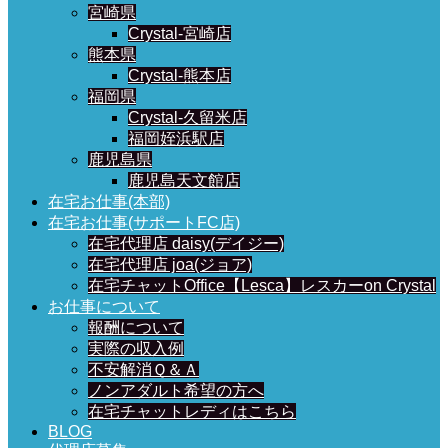
宮崎県
Crystal-宮崎店
熊本県
Crystal-熊本店
福岡県
Crystal-久留米店
福岡姪浜駅店
鹿児島県
鹿児島天文館店
在宅お仕事(本部)
在宅お仕事(サポートFC店)
在宅代理店 daisy(デイジー)
在宅代理店 joa(ジョア)
在宅チャットOffice【Lesca】レスカーon Crystal
お仕事について
報酬について
実際の収入例
不安解消Ｑ＆Ａ
ノンアダルト希望の方へ
在宅チャットレディはこちら
BLOG