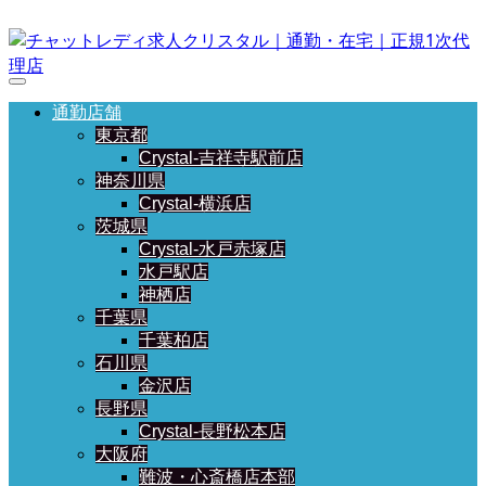
通勤店舗
東京都
Crystal-吉祥寺駅前店
神奈川県
Crystal-横浜店
茨城県
Crystal-水戸赤塚店
水戸駅店
神栖店
千葉県
千葉柏店
石川県
金沢店
長野県
Crystal-長野松本店
大阪府
難波・心斎橋店本部