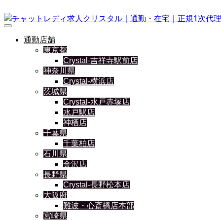
通勤店舗
東京都
Crystal-吉祥寺駅前店
神奈川県
Crystal-横浜店
茨城県
Crystal-水戸赤塚店
水戸駅店
神栖店
千葉県
千葉柏店
石川県
金沢店
長野県
Crystal-長野松本店
大阪府
難波・心斎橋店本部
宮崎県