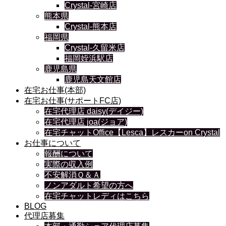
Crystal-宮崎店
熊本県
Crystal-熊本店
福岡県
Crystal-久留米店
福岡姪浜駅店
鹿児島県
鹿児島天文館店
在宅お仕事(本部)
在宅お仕事(サポートFC店)
在宅代理店 daisy(デイジー)
在宅代理店 joa(ジョア)
在宅チャットOffice【Lesca】レスカーon Crystal
お仕事について
報酬について
実際の収入例
不安解消Ｑ＆Ａ
ノンアダルト希望の方へ
在宅チャットレディはこちら
BLOG
代理店募集