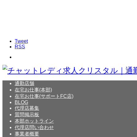
Tweet
RSS
通勤店舗
在宅お仕事(本部)
在宅お仕事(サポートFC店)
BLOG
代理店募集
質問掲示板
本部ホットライン
代理店問い合わせ
事業者概要