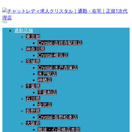
通勤店舗
東京都
Crystal-吉祥寺駅前店
神奈川県
Crystal-横浜店
茨城県
Crystal-水戸赤塚店
水戸駅店
神栖店
千葉県
千葉柏店
石川県
金沢店
長野県
Crystal-長野松本店
大阪府
難波・心斎橋店本部