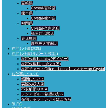
宮崎県
Crystal-宮崎店
熊本県
Crystal-熊本店
福岡県
Crystal-久留米店
福岡姪浜駅店
鹿児島県
鹿児島天文館店
在宅お仕事(本部)
在宅お仕事(サポートFC店)
在宅代理店 daisy(デイジー)
在宅代理店 joa(ジョア)
在宅チャットOffice【Lesca】レスカーon Crystal
お仕事について
報酬について
実際の収入例
不安解消Ｑ＆Ａ
ノンアダルト希望の方へ
在宅チャットレディはこちら
BLOG