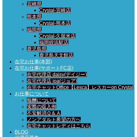
宮崎県
Crystal-宮崎店
熊本県
Crystal-熊本店
福岡県
Crystal-久留米店
福岡姪浜駅店
鹿児島県
鹿児島天文館店
在宅お仕事(本部)
在宅お仕事(サポートFC店)
在宅代理店 daisy(デイジー)
在宅代理店 joa(ジョア)
在宅チャットOffice【Lesca】レスカーon Crystal
お仕事について
報酬について
実際の収入例
不安解消Ｑ＆Ａ
ノンアダルト希望の方へ
在宅チャットレディはこちら
BLOG