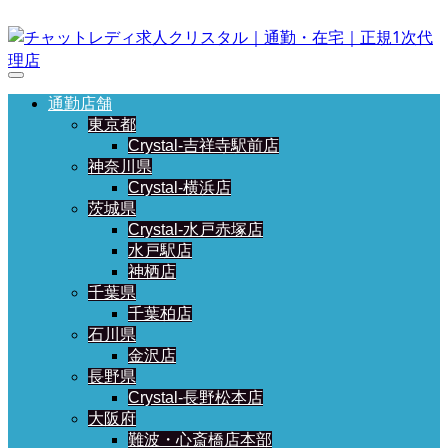
通勤店舗
東京都
Crystal-吉祥寺駅前店
神奈川県
Crystal-横浜店
茨城県
Crystal-水戸赤塚店
水戸駅店
神栖店
千葉県
千葉柏店
石川県
金沢店
長野県
Crystal-長野松本店
大阪府
難波・心斎橋店本部