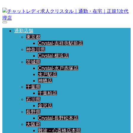
通勤店舗
東京都
Crystal-吉祥寺駅前店
神奈川県
Crystal-横浜店
茨城県
Crystal-水戸赤塚店
水戸駅店
神栖店
千葉県
千葉柏店
石川県
金沢店
長野県
Crystal-長野松本店
大阪府
難波・心斎橋店本部