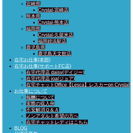
宮崎県
Crystal-宮崎店
熊本県
Crystal-熊本店
福岡県
Crystal-久留米店
福岡姪浜駅店
鹿児島県
鹿児島天文館店
在宅お仕事(本部)
在宅お仕事(サポートFC店)
在宅代理店 daisy(デイジー)
在宅代理店 joa(ジョア)
在宅チャットOffice【Lesca】レスカーon Crystal
お仕事について
報酬について
実際の収入例
不安解消Ｑ＆Ａ
ノンアダルト希望の方へ
在宅チャットレディはこちら
BLOG