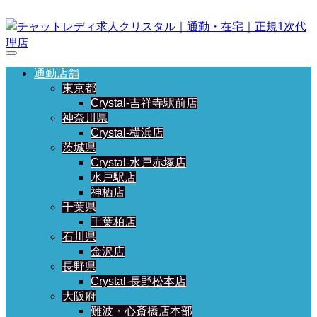
通勤店舗
東京都
Crystal-吉祥寺駅前店
神奈川県
Crystal-横浜店
茨城県
Crystal-水戸赤塚店
水戸駅店
神栖店
千葉県
千葉柏店
石川県
金沢店
長野県
Crystal-長野松本店
大阪府
難波・心斎橋店本部