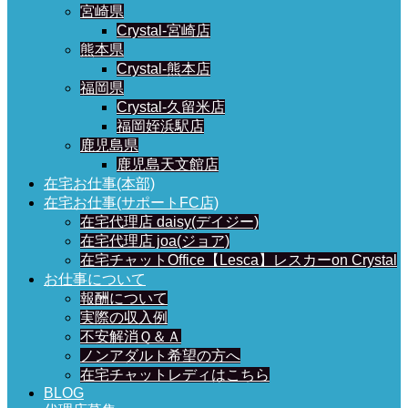
宮崎県
Crystal-宮崎店
熊本県
Crystal-熊本店
福岡県
Crystal-久留米店
福岡姪浜駅店
鹿児島県
鹿児島天文館店
在宅お仕事(本部)
在宅お仕事(サポートFC店)
在宅代理店 daisy(デイジー)
在宅代理店 joa(ジョア)
在宅チャットOffice【Lesca】レスカーon Crystal
お仕事について
報酬について
実際の収入例
不安解消Ｑ＆Ａ
ノンアダルト希望の方へ
在宅チャットレディはこちら
BLOG