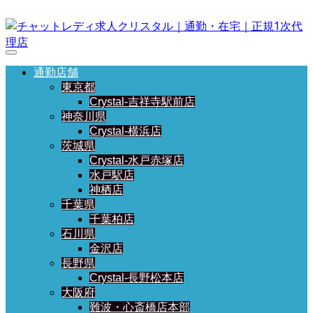
通勤店舗
東京都
Crystal-吉祥寺駅前店
神奈川県
Crystal-横浜店
茨城県
Crystal-水戸赤塚店
水戸駅店
神栖店
千葉県
千葉柏店
石川県
金沢店
長野県
Crystal-長野松本店
大阪府
難波・心斎橋店本部