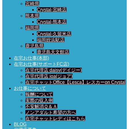
宮崎県
Crystal-宮崎店
熊本県
Crystal-熊本店
福岡県
Crystal-久留米店
福岡姪浜駅店
鹿児島県
鹿児島天文館店
在宅お仕事(本部)
在宅お仕事(サポートFC店)
在宅代理店 daisy(デイジー)
在宅代理店 joa(ジョア)
在宅チャットOffice【Lesca】レスカーon Crystal
お仕事について
報酬について
実際の収入例
不安解消Ｑ＆Ａ
ノンアダルト希望の方へ
在宅チャットレディはこちら
BLOG