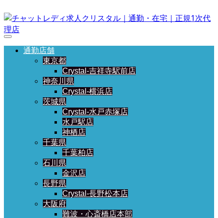
通勤店舗
東京都
Crystal-吉祥寺駅前店
神奈川県
Crystal-横浜店
茨城県
Crystal-水戸赤塚店
水戸駅店
神栖店
千葉県
千葉柏店
石川県
金沢店
長野県
Crystal-長野松本店
大阪府
難波・心斎橋店本部