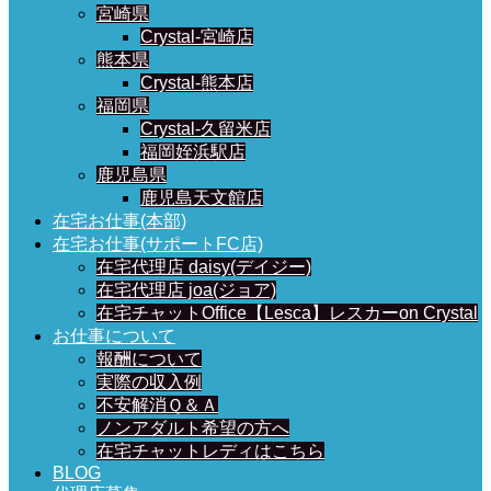
宮崎県
Crystal-宮崎店
熊本県
Crystal-熊本店
福岡県
Crystal-久留米店
福岡姪浜駅店
鹿児島県
鹿児島天文館店
在宅お仕事(本部)
在宅お仕事(サポートFC店)
在宅代理店 daisy(デイジー)
在宅代理店 joa(ジョア)
在宅チャットOffice【Lesca】レスカーon Crystal
お仕事について
報酬について
実際の収入例
不安解消Ｑ＆Ａ
ノンアダルト希望の方へ
在宅チャットレディはこちら
BLOG