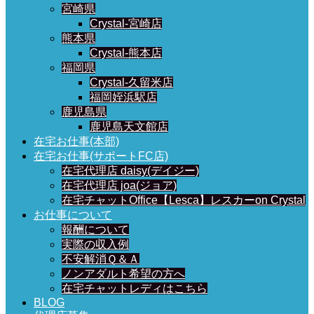
宮崎県
Crystal-宮崎店
熊本県
Crystal-熊本店
福岡県
Crystal-久留米店
福岡姪浜駅店
鹿児島県
鹿児島天文館店
在宅お仕事(本部)
在宅お仕事(サポートFC店)
在宅代理店 daisy(デイジー)
在宅代理店 joa(ジョア)
在宅チャットOffice【Lesca】レスカーon Crystal
お仕事について
報酬について
実際の収入例
不安解消Ｑ＆Ａ
ノンアダルト希望の方へ
在宅チャットレディはこちら
BLOG