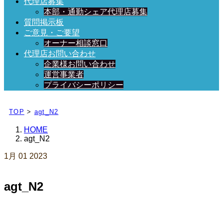
代理店募集
本部・通勤シェア代理店募集
質問掲示板
ご意見・ご要望
オーナー相談窓口
代理店お問い合わせ
企業様お問い合わせ
運営事業者
プライバシーポリシー
日々、ブログを更新中！
TOP
>
agt_N2
HOME
agt_N2
1月
01
2023
agt_N2