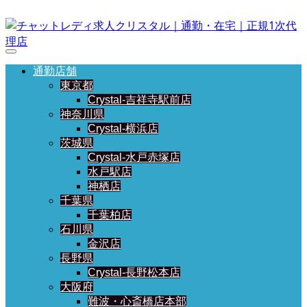
通勤店舗
東京都
Crystal-吉祥寺駅前店
神奈川県
Crystal-横浜店
茨城県
Crystal-水戸赤塚店
水戸駅店
神栖店
千葉県
千葉柏店
石川県
金沢店
長野県
Crystal-長野松本店
大阪府
難波・心斎橋店本部