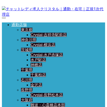
通勤店舗
東京都
Crystal-吉祥寺駅前店
神奈川県
Crystal-横浜店
茨城県
Crystal-水戸赤塚店
水戸駅店
神栖店
千葉県
千葉柏店
石川県
金沢店
長野県
Crystal-長野松本店
大阪府
難波・心斎橋店本部