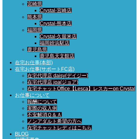
宮崎県
Crystal-宮崎店
熊本県
Crystal-熊本店
福岡県
Crystal-久留米店
福岡姪浜駅店
鹿児島県
鹿児島天文館店
在宅お仕事(本部)
在宅お仕事(サポートFC店)
在宅代理店 daisy(デイジー)
在宅代理店 joa(ジョア)
在宅チャットOffice【Lesca】レスカーon Crystal
お仕事について
報酬について
実際の収入例
不安解消Ｑ＆Ａ
ノンアダルト希望の方へ
在宅チャットレディはこちら
BLOG