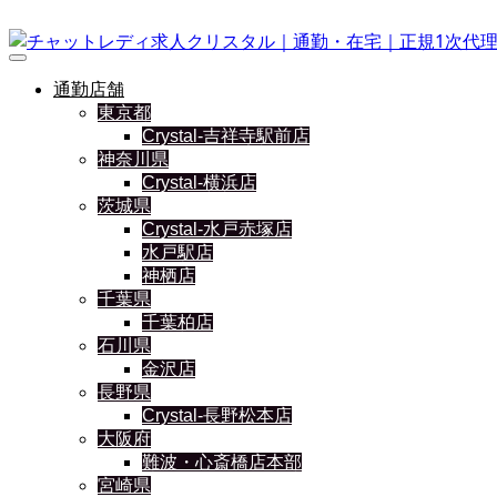
通勤店舗
東京都
Crystal-吉祥寺駅前店
神奈川県
Crystal-横浜店
茨城県
Crystal-水戸赤塚店
水戸駅店
神栖店
千葉県
千葉柏店
石川県
金沢店
長野県
Crystal-長野松本店
大阪府
難波・心斎橋店本部
宮崎県