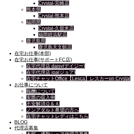
Crystal-宮崎店
熊本県
Crystal-熊本店
福岡県
Crystal-久留米店
福岡姪浜駅店
鹿児島県
鹿児島天文館店
在宅お仕事(本部)
在宅お仕事(サポートFC店)
在宅代理店 daisy(デイジー)
在宅代理店 joa(ジョア)
在宅チャットOffice【Lesca】レスカーon Crystal
お仕事について
報酬について
実際の収入例
不安解消Ｑ＆Ａ
ノンアダルト希望の方へ
在宅チャットレディはこちら
BLOG
代理店募集