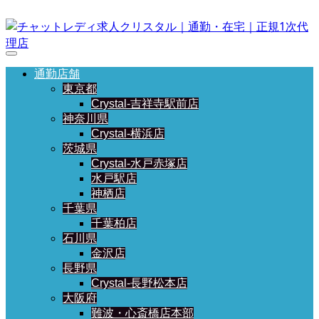
通勤店舗
東京都
Crystal-吉祥寺駅前店
神奈川県
Crystal-横浜店
茨城県
Crystal-水戸赤塚店
水戸駅店
神栖店
千葉県
千葉柏店
石川県
金沢店
長野県
Crystal-長野松本店
大阪府
難波・心斎橋店本部