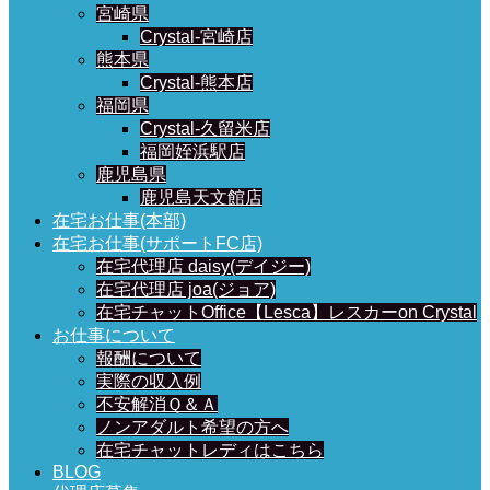
宮崎県
Crystal-宮崎店
熊本県
Crystal-熊本店
福岡県
Crystal-久留米店
福岡姪浜駅店
鹿児島県
鹿児島天文館店
在宅お仕事(本部)
在宅お仕事(サポートFC店)
在宅代理店 daisy(デイジー)
在宅代理店 joa(ジョア)
在宅チャットOffice【Lesca】レスカーon Crystal
お仕事について
報酬について
実際の収入例
不安解消Ｑ＆Ａ
ノンアダルト希望の方へ
在宅チャットレディはこちら
BLOG