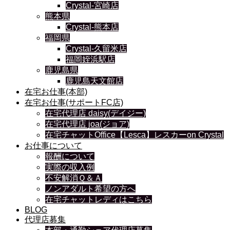
Crystal-宮崎店
熊本県
Crystal-熊本店
福岡県
Crystal-久留米店
福岡姪浜駅店
鹿児島県
鹿児島天文館店
在宅お仕事(本部)
在宅お仕事(サポートFC店)
在宅代理店 daisy(デイジー)
在宅代理店 joa(ジョア)
在宅チャットOffice【Lesca】レスカーon Crystal
お仕事について
報酬について
実際の収入例
不安解消Ｑ＆Ａ
ノンアダルト希望の方へ
在宅チャットレディはこちら
BLOG
代理店募集