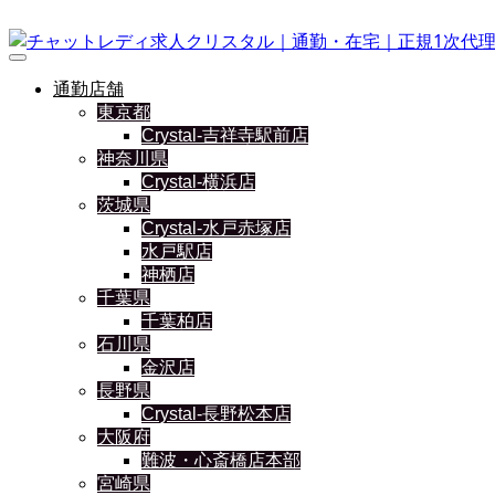
通勤店舗
東京都
Crystal-吉祥寺駅前店
神奈川県
Crystal-横浜店
茨城県
Crystal-水戸赤塚店
水戸駅店
神栖店
千葉県
千葉柏店
石川県
金沢店
長野県
Crystal-長野松本店
大阪府
難波・心斎橋店本部
宮崎県