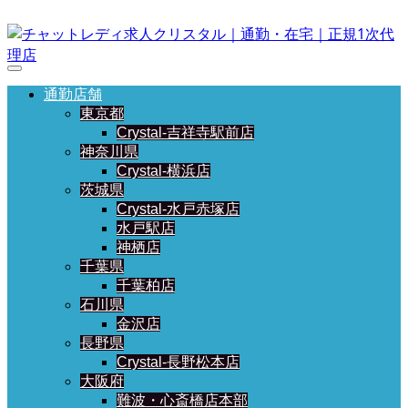
通勤店舗
東京都
Crystal-吉祥寺駅前店
神奈川県
Crystal-横浜店
茨城県
Crystal-水戸赤塚店
水戸駅店
神栖店
千葉県
千葉柏店
石川県
金沢店
長野県
Crystal-長野松本店
大阪府
難波・心斎橋店本部