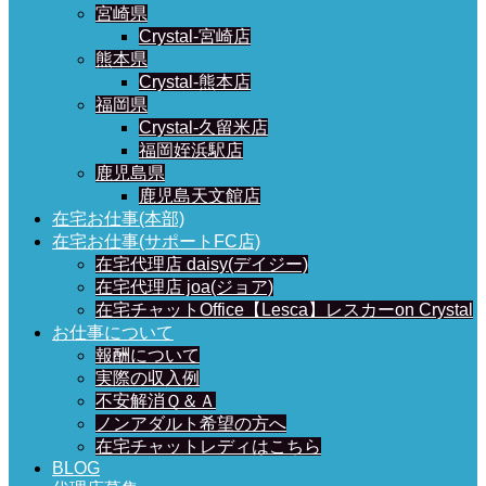
宮崎県
Crystal-宮崎店
熊本県
Crystal-熊本店
福岡県
Crystal-久留米店
福岡姪浜駅店
鹿児島県
鹿児島天文館店
在宅お仕事(本部)
在宅お仕事(サポートFC店)
在宅代理店 daisy(デイジー)
在宅代理店 joa(ジョア)
在宅チャットOffice【Lesca】レスカーon Crystal
お仕事について
報酬について
実際の収入例
不安解消Ｑ＆Ａ
ノンアダルト希望の方へ
在宅チャットレディはこちら
BLOG