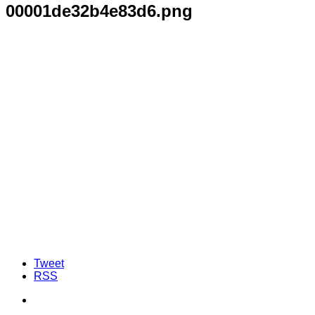
00001de32b4e83d6.png
Tweet
RSS