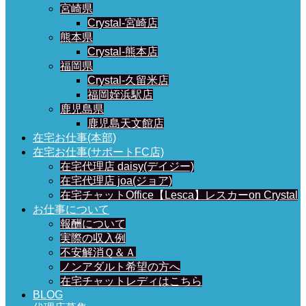
宮崎県
Crystal-宮崎店
熊本県
Crystal-熊本店
福岡県
Crystal-久留米店
福岡姪浜駅店
鹿児島県
鹿児島天文館店
在宅お仕事(本部)
在宅お仕事(サポートFC店)
在宅代理店 daisy(デイジー)
在宅代理店 joa(ジョア)
在宅チャットOffice【Lesca】レスカーon Crystal
お仕事について
報酬について
実際の収入例
不安解消Ｑ＆Ａ
ノンアダルト希望の方へ
在宅チャットレディはこちら
BLOG