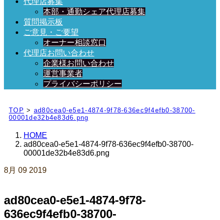
代理店募集
本部・通勤シェア代理店募集
質問掲示板
ご意見・ご要望
オーナー相談窓口
代理店お問い合わせ
企業様お問い合わせ
運営事業者
プライバシーポリシー
日々、ブログを更新中！
TOP
>
ad80cea0-e5e1-4874-9f78-636ec9f4efb0-38700-
00001de32b4e83d6.png
HOME
ad80cea0-e5e1-4874-9f78-636ec9f4efb0-38700-
00001de32b4e83d6.png
8月
09
2019
ad80cea0-e5e1-4874-9f78-
636ec9f4efb0-38700-