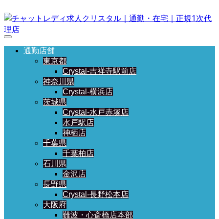
通勤店舗
東京都
Crystal-吉祥寺駅前店
神奈川県
Crystal-横浜店
茨城県
Crystal-水戸赤塚店
水戸駅店
神栖店
千葉県
千葉柏店
石川県
金沢店
長野県
Crystal-長野松本店
大阪府
難波・心斎橋店本部