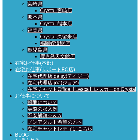
宮崎県
Crystal-宮崎店
熊本県
Crystal-熊本店
福岡県
Crystal-久留米店
福岡姪浜駅店
鹿児島県
鹿児島天文館店
在宅お仕事(本部)
在宅お仕事(サポートFC店)
在宅代理店 daisy(デイジー)
在宅代理店 joa(ジョア)
在宅チャットOffice【Lesca】レスカーon Crystal
お仕事について
報酬について
実際の収入例
不安解消Ｑ＆Ａ
ノンアダルト希望の方へ
在宅チャットレディはこちら
BLOG