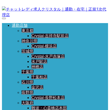
通勤店舗
東京都
Crystal-吉祥寺駅前店
神奈川県
Crystal-横浜店
茨城県
Crystal-水戸赤塚店
水戸駅店
神栖店
千葉県
千葉柏店
石川県
金沢店
長野県
Crystal-長野松本店
大阪府
難波・心斎橋店本部