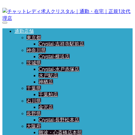
通勤店舗
東京都
Crystal-吉祥寺駅前店
神奈川県
Crystal-横浜店
茨城県
Crystal-水戸赤塚店
水戸駅店
神栖店
千葉県
千葉柏店
石川県
金沢店
長野県
Crystal-長野松本店
大阪府
難波・心斎橋店本部