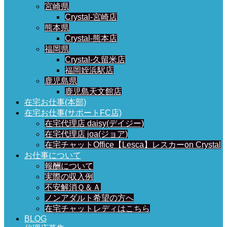
宮崎県
Crystal-宮崎店
熊本県
Crystal-熊本店
福岡県
Crystal-久留米店
福岡姪浜駅店
鹿児島県
鹿児島天文館店
在宅お仕事(本部)
在宅お仕事(サポートFC店)
在宅代理店 daisy(デイジー)
在宅代理店 joa(ジョア)
在宅チャットOffice【Lesca】レスカーon Crystal
お仕事について
報酬について
実際の収入例
不安解消Ｑ＆Ａ
ノンアダルト希望の方へ
在宅チャットレディはこちら
BLOG