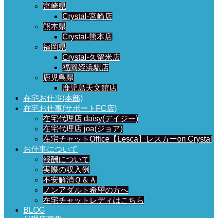
宮崎県
Crystal-宮崎店
熊本県
Crystal-熊本店
福岡県
Crystal-久留米店
福岡姪浜駅店
鹿児島県
鹿児島天文館店
在宅お仕事(本部)
在宅お仕事(サポートFC店)
在宅代理店 daisy(デイジー)
在宅代理店 joa(ジョア)
在宅チャットOffice【Lesca】レスカーon Crystal
お仕事について
報酬について
実際の収入例
不安解消Ｑ＆Ａ
ノンアダルト希望の方へ
在宅チャットレディはこちら
BLOG