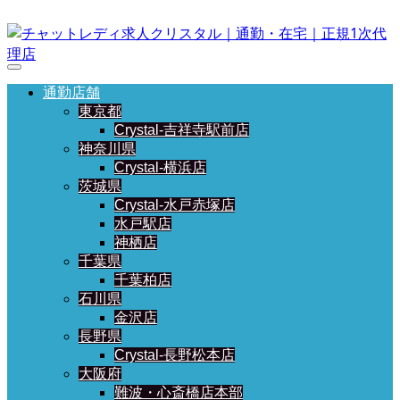
通勤店舗
東京都
Crystal-吉祥寺駅前店
神奈川県
Crystal-横浜店
茨城県
Crystal-水戸赤塚店
水戸駅店
神栖店
千葉県
千葉柏店
石川県
金沢店
長野県
Crystal-長野松本店
大阪府
難波・心斎橋店本部