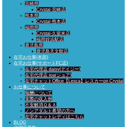
宮崎県
Crystal-宮崎店
熊本県
Crystal-熊本店
福岡県
Crystal-久留米店
福岡姪浜駅店
鹿児島県
鹿児島天文館店
在宅お仕事(本部)
在宅お仕事(サポートFC店)
在宅代理店 daisy(デイジー)
在宅代理店 joa(ジョア)
在宅チャットOffice【Lesca】レスカーon Crystal
お仕事について
報酬について
実際の収入例
不安解消Ｑ＆Ａ
ノンアダルト希望の方へ
在宅チャットレディはこちら
BLOG