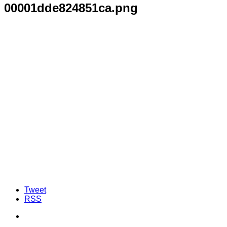
00001dde824851ca.png
Tweet
RSS