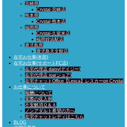
宮崎県
Crystal-宮崎店
熊本県
Crystal-熊本店
福岡県
Crystal-久留米店
福岡姪浜駅店
鹿児島県
鹿児島天文館店
在宅お仕事(本部)
在宅お仕事(サポートFC店)
在宅代理店 daisy(デイジー)
在宅代理店 joa(ジョア)
在宅チャットOffice【Lesca】レスカーon Crystal
お仕事について
報酬について
実際の収入例
不安解消Ｑ＆Ａ
ノンアダルト希望の方へ
在宅チャットレディはこちら
BLOG