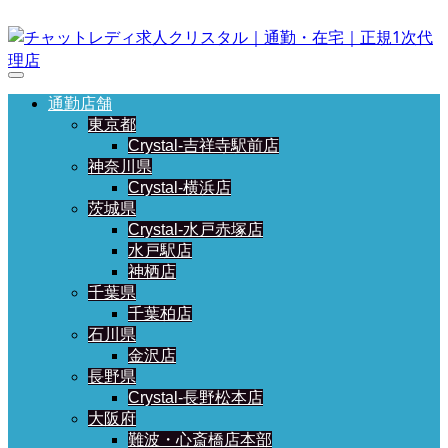
通勤店舗
東京都
Crystal-吉祥寺駅前店
神奈川県
Crystal-横浜店
茨城県
Crystal-水戸赤塚店
水戸駅店
神栖店
千葉県
千葉柏店
石川県
金沢店
長野県
Crystal-長野松本店
大阪府
難波・心斎橋店本部