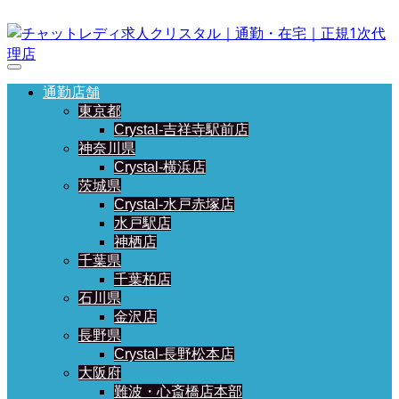
通勤店舗
東京都
Crystal-吉祥寺駅前店
神奈川県
Crystal-横浜店
茨城県
Crystal-水戸赤塚店
水戸駅店
神栖店
千葉県
千葉柏店
石川県
金沢店
長野県
Crystal-長野松本店
大阪府
難波・心斎橋店本部