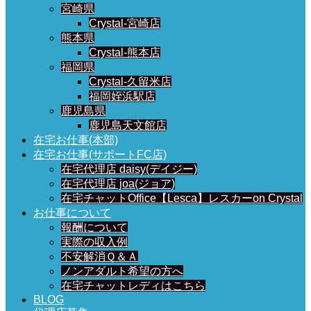
宮崎県
Crystal-宮崎店
熊本県
Crystal-熊本店
福岡県
Crystal-久留米店
福岡姪浜駅店
鹿児島県
鹿児島天文館店
在宅お仕事(本部)
在宅お仕事(サポートFC店)
在宅代理店 daisy(デイジー)
在宅代理店 joa(ジョア)
在宅チャットOffice【Lesca】レスカーon Crystal
お仕事について
報酬について
実際の収入例
不安解消Ｑ＆Ａ
ノンアダルト希望の方へ
在宅チャットレディはこちら
BLOG