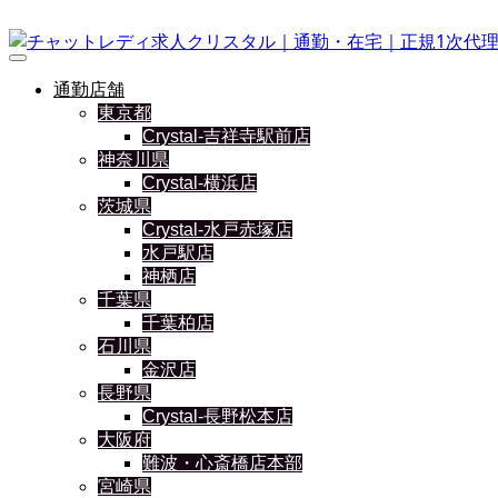
通勤店舗
東京都
Crystal-吉祥寺駅前店
神奈川県
Crystal-横浜店
茨城県
Crystal-水戸赤塚店
水戸駅店
神栖店
千葉県
千葉柏店
石川県
金沢店
長野県
Crystal-長野松本店
大阪府
難波・心斎橋店本部
宮崎県