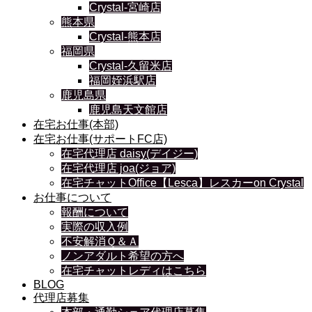
Crystal-宮崎店
熊本県
Crystal-熊本店
福岡県
Crystal-久留米店
福岡姪浜駅店
鹿児島県
鹿児島天文館店
在宅お仕事(本部)
在宅お仕事(サポートFC店)
在宅代理店 daisy(デイジー)
在宅代理店 joa(ジョア)
在宅チャットOffice【Lesca】レスカーon Crystal
お仕事について
報酬について
実際の収入例
不安解消Ｑ＆Ａ
ノンアダルト希望の方へ
在宅チャットレディはこちら
BLOG
代理店募集