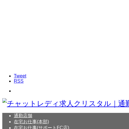
Tweet
RSS
通勤店舗
在宅お仕事(本部)
在宅お仕事(サポートFC店)