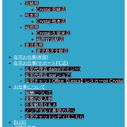
宮崎県
Crystal-宮崎店
熊本県
Crystal-熊本店
福岡県
Crystal-久留米店
福岡姪浜駅店
鹿児島県
鹿児島天文館店
在宅お仕事(本部)
在宅お仕事(サポートFC店)
在宅代理店 daisy(デイジー)
在宅代理店 joa(ジョア)
在宅チャットOffice【Lesca】レスカーon Crystal
お仕事について
報酬について
実際の収入例
不安解消Ｑ＆Ａ
ノンアダルト希望の方へ
在宅チャットレディはこちら
BLOG