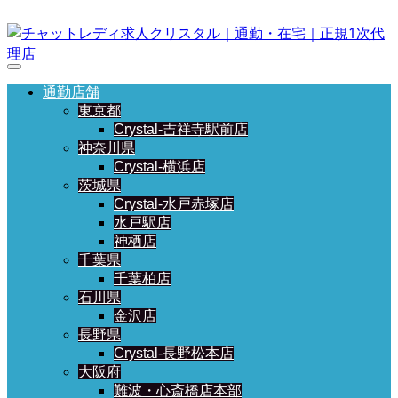
通勤店舗
東京都
Crystal-吉祥寺駅前店
神奈川県
Crystal-横浜店
茨城県
Crystal-水戸赤塚店
水戸駅店
神栖店
千葉県
千葉柏店
石川県
金沢店
長野県
Crystal-長野松本店
大阪府
難波・心斎橋店本部