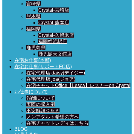
宮崎県
Crystal-宮崎店
熊本県
Crystal-熊本店
福岡県
Crystal-久留米店
福岡姪浜駅店
鹿児島県
鹿児島天文館店
在宅お仕事(本部)
在宅お仕事(サポートFC店)
在宅代理店 daisy(デイジー)
在宅代理店 joa(ジョア)
在宅チャットOffice【Lesca】レスカーon Crystal
お仕事について
報酬について
実際の収入例
不安解消Ｑ＆Ａ
ノンアダルト希望の方へ
在宅チャットレディはこちら
BLOG