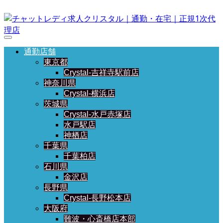
通勤店舗
東京都
Crystal-吉祥寺駅前店
神奈川県
Crystal-横浜店
茨城県
Crystal-水戸赤塚店
水戸駅店
神栖店
千葉県
千葉柏店
石川県
金沢店
長野県
Crystal-長野松本店
大阪府
難波・心斎橋店本部