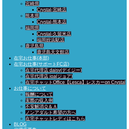
宮崎県
Crystal-宮崎店
熊本県
Crystal-熊本店
福岡県
Crystal-久留米店
福岡姪浜駅店
鹿児島県
鹿児島天文館店
在宅お仕事(本部)
在宅お仕事(サポートFC店)
在宅代理店 daisy(デイジー)
在宅代理店 joa(ジョア)
在宅チャットOffice【Lesca】レスカーon Crystal
お仕事について
報酬について
実際の収入例
不安解消Ｑ＆Ａ
ノンアダルト希望の方へ
在宅チャットレディはこちら
BLOG