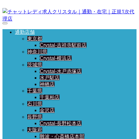
通勤店舗
東京都
Crystal-吉祥寺駅前店
神奈川県
Crystal-横浜店
茨城県
Crystal-水戸赤塚店
水戸駅店
神栖店
千葉県
千葉柏店
石川県
金沢店
長野県
Crystal-長野松本店
大阪府
難波・心斎橋店本部