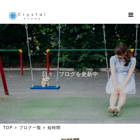
日
々
、
ブ
ロ
グ
を
更
新
中
！
TOP
>
ブログ一覧
>
短時間