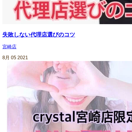
失敗しない代理店選びのコツ
宮崎店
8月
05
2021