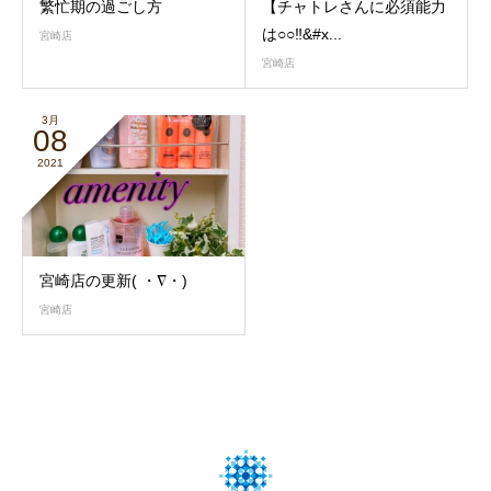
繁忙期の過ごし方
【チャトレさんに必須能力
は○○‼&#x...
宮崎店
宮崎店
3月
08
2021
宮崎店の更新( ・∇・)
宮崎店