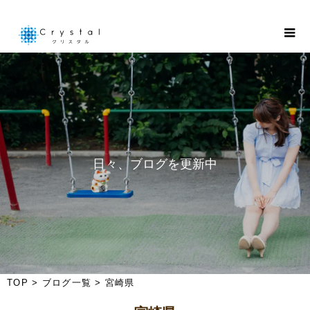
日
々
、
ブ
ロ
グ
を
更
新
中
！
TOP
>
ブログ一覧
>
宮崎県