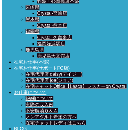
難波・心斎橋店本部
宮崎県
Crystal-宮崎店
熊本県
Crystal-熊本店
福岡県
Crystal-久留米店
福岡姪浜駅店
鹿児島県
鹿児島天文館店
在宅お仕事(本部)
在宅お仕事(サポートFC店)
在宅代理店 daisy(デイジー)
在宅代理店 joa(ジョア)
在宅チャットOffice【Lesca】レスカーon Crystal
お仕事について
報酬について
実際の収入例
不安解消Ｑ＆Ａ
ノンアダルト希望の方へ
在宅チャットレディはこちら
BLOG