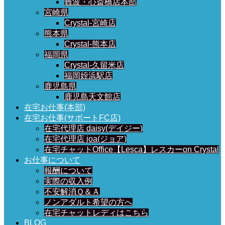
難波・心斎橋店本部
宮崎県
Crystal-宮崎店
熊本県
Crystal-熊本店
福岡県
Crystal-久留米店
福岡姪浜駅店
鹿児島県
鹿児島天文館店
在宅お仕事(本部)
在宅お仕事(サポートFC店)
在宅代理店 daisy(デイジー)
在宅代理店 joa(ジョア)
在宅チャットOffice【Lesca】レスカーon Crystal
お仕事について
報酬について
実際の収入例
不安解消Ｑ＆Ａ
ノンアダルト希望の方へ
在宅チャットレディはこちら
BLOG