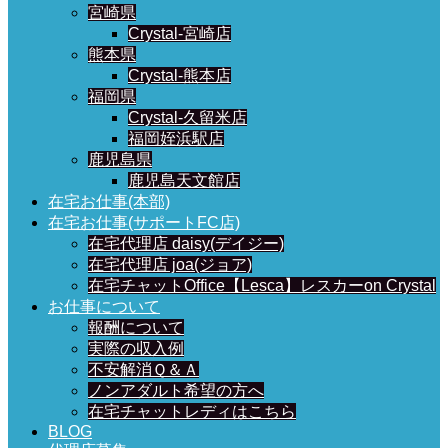
宮崎県
Crystal-宮崎店
熊本県
Crystal-熊本店
福岡県
Crystal-久留米店
福岡姪浜駅店
鹿児島県
鹿児島天文館店
在宅お仕事(本部)
在宅お仕事(サポートFC店)
在宅代理店 daisy(デイジー)
在宅代理店 joa(ジョア)
在宅チャットOffice【Lesca】レスカーon Crystal
お仕事について
報酬について
実際の収入例
不安解消Ｑ＆Ａ
ノンアダルト希望の方へ
在宅チャットレディはこちら
BLOG