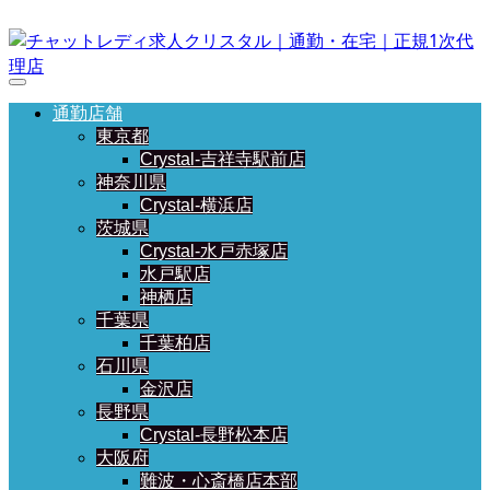
通勤店舗
東京都
Crystal-吉祥寺駅前店
神奈川県
Crystal-横浜店
茨城県
Crystal-水戸赤塚店
水戸駅店
神栖店
千葉県
千葉柏店
石川県
金沢店
長野県
Crystal-長野松本店
大阪府
難波・心斎橋店本部