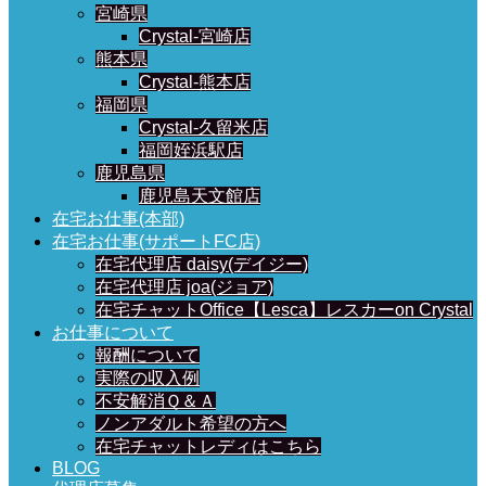
宮崎県
Crystal-宮崎店
熊本県
Crystal-熊本店
福岡県
Crystal-久留米店
福岡姪浜駅店
鹿児島県
鹿児島天文館店
在宅お仕事(本部)
在宅お仕事(サポートFC店)
在宅代理店 daisy(デイジー)
在宅代理店 joa(ジョア)
在宅チャットOffice【Lesca】レスカーon Crystal
お仕事について
報酬について
実際の収入例
不安解消Ｑ＆Ａ
ノンアダルト希望の方へ
在宅チャットレディはこちら
BLOG