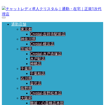
通勤店舗
東京都
Crystal-吉祥寺駅前店
神奈川県
Crystal-横浜店
茨城県
Crystal-水戸赤塚店
水戸駅店
神栖店
千葉県
千葉柏店
石川県
金沢店
長野県
Crystal-長野松本店
大阪府
難波・心斎橋店本部