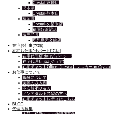
Crystal-宮崎店
熊本県
Crystal-熊本店
福岡県
Crystal-久留米店
福岡姪浜駅店
鹿児島県
鹿児島天文館店
在宅お仕事(本部)
在宅お仕事(サポートFC店)
在宅代理店 daisy(デイジー)
在宅代理店 joa(ジョア)
在宅チャットOffice【Lesca】レスカーon Crystal
お仕事について
報酬について
実際の収入例
不安解消Ｑ＆Ａ
ノンアダルト希望の方へ
在宅チャットレディはこちら
BLOG
代理店募集