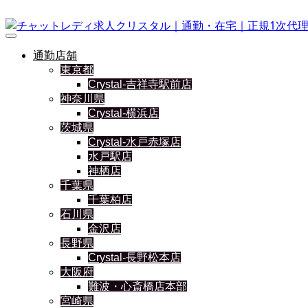
通勤店舗
東京都
Crystal-吉祥寺駅前店
神奈川県
Crystal-横浜店
茨城県
Crystal-水戸赤塚店
水戸駅店
神栖店
千葉県
千葉柏店
石川県
金沢店
長野県
Crystal-長野松本店
大阪府
難波・心斎橋店本部
宮崎県