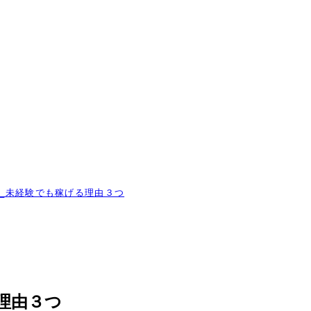
！
_未経験でも稼げる理由３つ
理由３つ