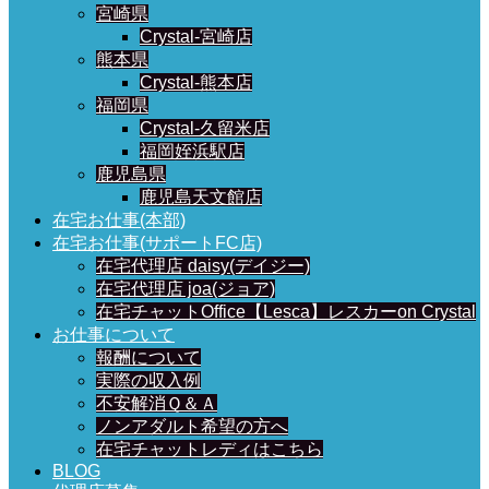
宮崎県
Crystal-宮崎店
熊本県
Crystal-熊本店
福岡県
Crystal-久留米店
福岡姪浜駅店
鹿児島県
鹿児島天文館店
在宅お仕事(本部)
在宅お仕事(サポートFC店)
在宅代理店 daisy(デイジー)
在宅代理店 joa(ジョア)
在宅チャットOffice【Lesca】レスカーon Crystal
お仕事について
報酬について
実際の収入例
不安解消Ｑ＆Ａ
ノンアダルト希望の方へ
在宅チャットレディはこちら
BLOG