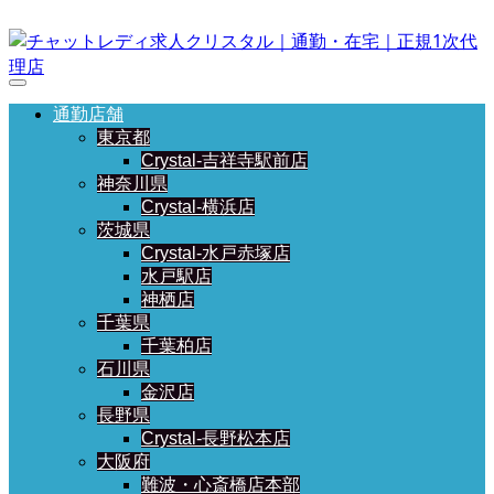
通勤店舗
東京都
Crystal-吉祥寺駅前店
神奈川県
Crystal-横浜店
茨城県
Crystal-水戸赤塚店
水戸駅店
神栖店
千葉県
千葉柏店
石川県
金沢店
長野県
Crystal-長野松本店
大阪府
難波・心斎橋店本部