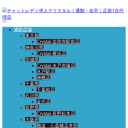
通勤店舗
東京都
Crystal-吉祥寺駅前店
神奈川県
Crystal-横浜店
茨城県
Crystal-水戸赤塚店
水戸駅店
神栖店
千葉県
千葉柏店
石川県
金沢店
長野県
Crystal-長野松本店
大阪府
難波・心斎橋店本部