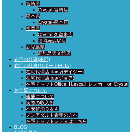
宮崎県
Crystal-宮崎店
熊本県
Crystal-熊本店
福岡県
Crystal-久留米店
福岡姪浜駅店
鹿児島県
鹿児島天文館店
在宅お仕事(本部)
在宅お仕事(サポートFC店)
在宅代理店 daisy(デイジー)
在宅代理店 joa(ジョア)
在宅チャットOffice【Lesca】レスカーon Crystal
お仕事について
報酬について
実際の収入例
不安解消Ｑ＆Ａ
ノンアダルト希望の方へ
在宅チャットレディはこちら
BLOG