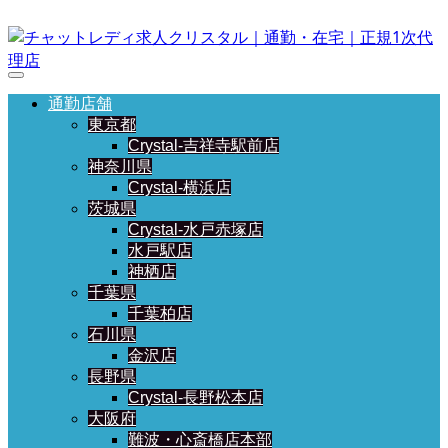
通勤店舗
東京都
Crystal-吉祥寺駅前店
神奈川県
Crystal-横浜店
茨城県
Crystal-水戸赤塚店
水戸駅店
神栖店
千葉県
千葉柏店
石川県
金沢店
長野県
Crystal-長野松本店
大阪府
難波・心斎橋店本部