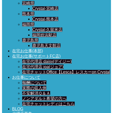
宮崎県
Crystal-宮崎店
熊本県
Crystal-熊本店
福岡県
Crystal-久留米店
福岡姪浜駅店
鹿児島県
鹿児島天文館店
在宅お仕事(本部)
在宅お仕事(サポートFC店)
在宅代理店 daisy(デイジー)
在宅代理店 joa(ジョア)
在宅チャットOffice【Lesca】レスカーon Crystal
お仕事について
報酬について
実際の収入例
不安解消Ｑ＆Ａ
ノンアダルト希望の方へ
在宅チャットレディはこちら
BLOG