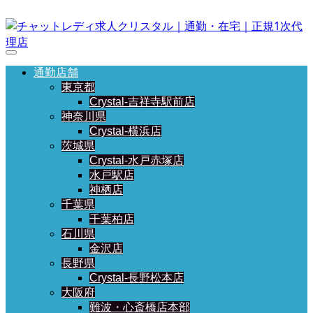
通勤店舗
東京都
Crystal-吉祥寺駅前店
神奈川県
Crystal-横浜店
茨城県
Crystal-水戸赤塚店
水戸駅店
神栖店
千葉県
千葉柏店
石川県
金沢店
長野県
Crystal-長野松本店
大阪府
難波・心斎橋店本部