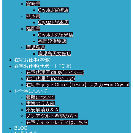
宮崎県
Crystal-宮崎店
熊本県
Crystal-熊本店
福岡県
Crystal-久留米店
福岡姪浜駅店
鹿児島県
鹿児島天文館店
在宅お仕事(本部)
在宅お仕事(サポートFC店)
在宅代理店 daisy(デイジー)
在宅代理店 joa(ジョア)
在宅チャットOffice【Lesca】レスカーon Crystal
お仕事について
報酬について
実際の収入例
不安解消Ｑ＆Ａ
ノンアダルト希望の方へ
在宅チャットレディはこちら
BLOG