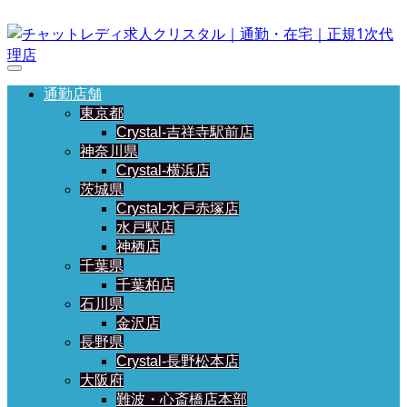
通勤店舗
東京都
Crystal-吉祥寺駅前店
神奈川県
Crystal-横浜店
茨城県
Crystal-水戸赤塚店
水戸駅店
神栖店
千葉県
千葉柏店
石川県
金沢店
長野県
Crystal-長野松本店
大阪府
難波・心斎橋店本部