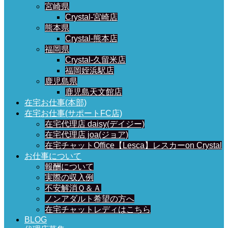
宮崎県
Crystal-宮崎店
熊本県
Crystal-熊本店
福岡県
Crystal-久留米店
福岡姪浜駅店
鹿児島県
鹿児島天文館店
在宅お仕事(本部)
在宅お仕事(サポートFC店)
在宅代理店 daisy(デイジー)
在宅代理店 joa(ジョア)
在宅チャットOffice【Lesca】レスカーon Crystal
お仕事について
報酬について
実際の収入例
不安解消Ｑ＆Ａ
ノンアダルト希望の方へ
在宅チャットレディはこちら
BLOG