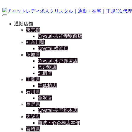
通勤店舗
東京都
Crystal-吉祥寺駅前店
神奈川県
Crystal-横浜店
茨城県
Crystal-水戸赤塚店
水戸駅店
神栖店
千葉県
千葉柏店
石川県
金沢店
長野県
Crystal-長野松本店
大阪府
難波・心斎橋店本部
宮崎県