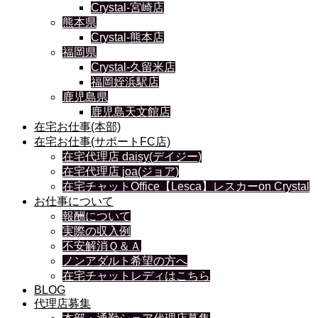
Crystal-宮崎店
熊本県
Crystal-熊本店
福岡県
Crystal-久留米店
福岡姪浜駅店
鹿児島県
鹿児島天文館店
在宅お仕事(本部)
在宅お仕事(サポートFC店)
在宅代理店 daisy(デイジー)
在宅代理店 joa(ジョア)
在宅チャットOffice【Lesca】レスカーon Crystal
お仕事について
報酬について
実際の収入例
不安解消Ｑ＆Ａ
ノンアダルト希望の方へ
在宅チャットレディはこちら
BLOG
代理店募集