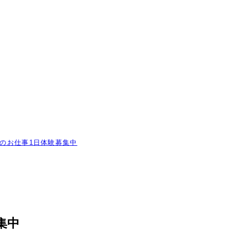
！
のお仕事1日体験募集中
集中