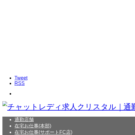
Tweet
RSS
通勤店舗
在宅お仕事(本部)
在宅お仕事(サポートFC店)