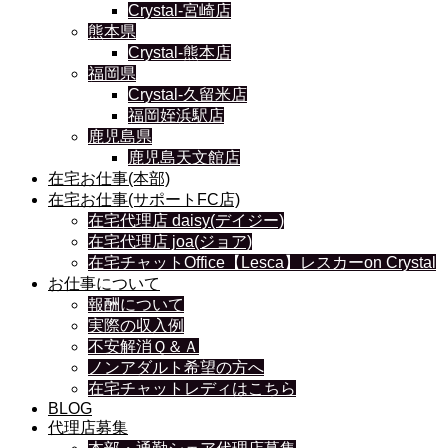
Crystal-宮崎店
熊本県
Crystal-熊本店
福岡県
Crystal-久留米店
福岡姪浜駅店
鹿児島県
鹿児島天文館店
在宅お仕事(本部)
在宅お仕事(サポートFC店)
在宅代理店 daisy(デイジー)
在宅代理店 joa(ジョア)
在宅チャットOffice【Lesca】レスカーon Crystal
お仕事について
報酬について
実際の収入例
不安解消Ｑ＆Ａ
ノンアダルト希望の方へ
在宅チャットレディはこちら
BLOG
代理店募集