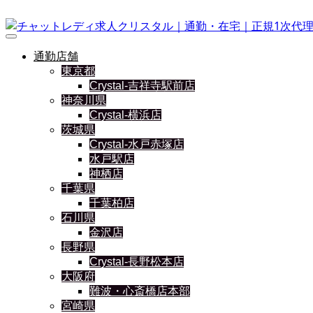
通勤店舗
東京都
Crystal-吉祥寺駅前店
神奈川県
Crystal-横浜店
茨城県
Crystal-水戸赤塚店
水戸駅店
神栖店
千葉県
千葉柏店
石川県
金沢店
長野県
Crystal-長野松本店
大阪府
難波・心斎橋店本部
宮崎県